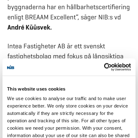
byggnaderna har en hållbarhetscertifiering
enligt BREAAM Excellent”, säger NIB:s vd
André Küüsvek.
Intea Fastigheter AB är ett svenskt
fastighetsbolag med fokus på långsiktiga
investeringar och utveckling av social
infrastruktur. Bolagets portfölj består av
fastigheter och projekt med hyresgäster
This website uses cookies
som främst utgörs av statliga och regionala
We use cookies to analyse our traffic and to make user
myndigheter samt andra offentliga
experience better. We only store cookies on your device
automatically if they are strictly necessary for the
institutioner. Det börsnoterade bolaget
operation and tracking of this site. For all other types of
grundades 2015.
cookies we need your permission. With your consent,
information about your use of our site can also be shared