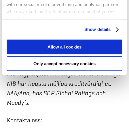
with our social media, advertising and analytics partners
Nordiska investeringsbanken NIB är en
who may combine it with other information that you’ve
internationell finansinstitution som ägs av
provided to them or that they’ve collected from your use
Danmark, Estland, Finland, Island,
of their services for personalized content and ads. You
Show details
can manage your cookie settings below.
Lettland, Litauen, Norge och Sverige.
Banken finansierar projekt som förbättrar
Allow all cookies
produktiviteten och miljön i Norden och
Baltikum. Bankens huvudkontor ligger i
Only accept necessary cookies
Helsingfors, med ett regionalt kontor i Riga.
NIB har högsta möjliga kreditvärdighet,
AAA/Aaa, hos S&P Global Ratings och
Moody’s.
Kontakta oss: