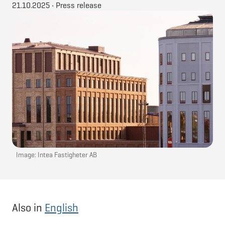
21.10.2025
•
Press release
Image: Intea Fastigheter AB
Also in
English