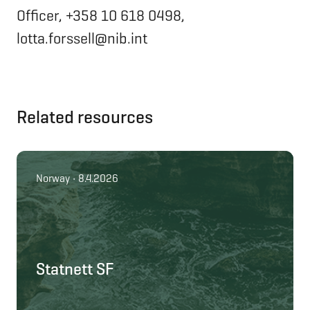
Officer, +358 10 618 0498,
lotta.forssell@nib.int
Related resources
Norway • 8.4.2026
Statnett SF