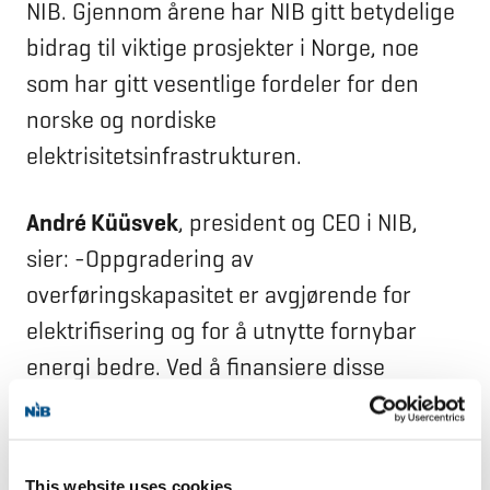
NIB. Gjennom årene har NIB gitt betydelige
bidrag til viktige prosjekter i Norge, noe
som har gitt vesentlige fordeler for den
norske og nordiske
elektrisitetsinfrastrukturen.
André Küüsvek
, president og CEO i NIB,
sier: -Oppgradering av
overføringskapasitet er avgjørende for
elektrifisering og for å utnytte fornybar
energi bedre. Ved å finansiere disse
investeringene bidrar NIB til å styrke
forsyningssikkerheten og støtte et mer
robust kraftsystem i Norge.
This website uses cookies