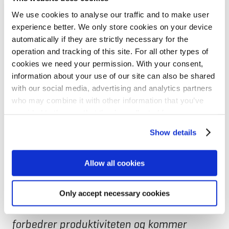
We use cookies to analyse our traffic and to make user
Statnett er systemansvarlig (TSO) for det
experience better. We only store cookies on your device
norske kraftsystemet, og utvikler, drifter og
automatically if they are strictly necessary for the
operation and tracking of this site. For all other types of
eier overføringsnettet som, sammen med
cookies we need your permission. With your consent,
underliggende nett, forbinder
information about your use of our site can also be shared
with our social media, advertising and analytics partners
kraftprodusenter og kraftforbrukere.
who may combine it with other information that you’ve
Statnett er eid av den norske staten
provided to them or that they’ve collected from your use
gjennom Olje- og energidepartementet.
of their services for personalized content and ads. You
Show details
can manage your cookie settings below.
NIB er den internasjonale
Allow all cookies
finansinstitusjonen for Danmark, Estland,
Finland, Island, Latvia, Litauen, Norge og
Only accept necessary cookies
Sverige. Banken finansierer prosjekter som
forbedrer produktiviteten og kommer