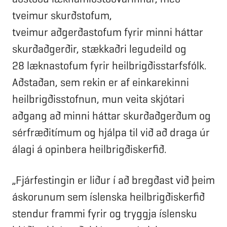
tveimur skurðstofum,
tveimur aðgerðastofum fyrir minni háttar
skurðaðgerðir, stækkaðri legudeild og
28 læknastofum fyrir heilbrigðisstarfsfólk.
Aðstaðan, sem rekin er af einkarekinni
heilbrigðisstofnun, mun veita skjótari
aðgang að minni háttar skurðaðgerðum og
sérfræðitímum og hjálpa til við að draga úr
álagi á opinbera heilbrigðiskerfið.
„Fjárfestingin er liður í að bregðast við þeim
áskorunum sem íslenska heilbrigðiskerfið
stendur frammi fyrir og tryggja íslensku