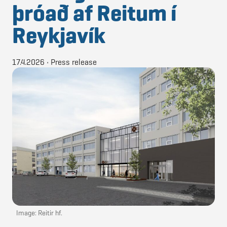
þróað af Reitum í
Reykjavík
17.4.2026
•
Press release
Image: Reitir hf.