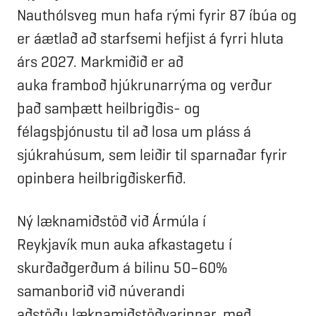
Nauthólsveg mun hafa rými fyrir 87 íbúa og
er áætlað að starfsemi hefjist á fyrri hluta
árs 2027. Markmiðið er að
auka framboð hjúkrunarrýma og verður
það samþætt heilbrigðis- og
félagsþjónustu til að losa um pláss á
sjúkrahúsum, sem leiðir til sparnaðar fyrir
opinbera heilbrigðiskerfið.
Ný læknamiðstöð við Ármúla í
Reykjavík mun auka afkastagetu í
skurðaðgerðum á bilinu 50–60%
samanborið við núverandi
aðstöðu læknamiðstöðvarinnar, með