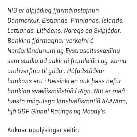
NIB er alþjóðleg fjármálastofnun
Danmerkur, Eistlands, Finnlands, Íslands,
Lettlands, Litháens, Noregs og Svíþjóðar.
Bankinn fjármagnar verkefni á
Norðurlöndunum og Eystrasaltssvæðinu
sem stuðla að aukinni framleiðni og koma
umhverfinu til góða.. Höfuðstöðvar
bankans eru í Helsinki en auk þess hefur
bankinn svæðismiðstöð í Riga. NIB er með
hæsta mögulega lánshæfismatið AAA/Aaa,
hjá S&P Global Ratings og Moody’s.
Auknar upplýsingar veitir: