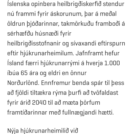
Íslenska opinbera heilbrigðiskerfið stendur
nú frammi fyrir áskorunum, þar á meðal
öldrun þjóðarinnar, takmörkuðu framboði á
sérhæfðu húsnæði fyrir
heilbrigðisstofnanir og sívaxandi eftirspurn
eftir hjúkrunarheimilum. Jafnframt hefur
Ísland færri hjúkrunarrými á hverja 1.000
íbúa 65 ára og eldri en önnur
Norðurlönd. Ennfremur benda spár til þess
að fjöldi tiltækra rýma þurfi að tvöfaldast
fyrir árið 2040 til að mæta þörfum
framtíðarinnar með fullnægjandi hætti.
Nýja hjúkrunarheimilið við