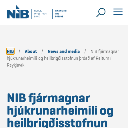
NIB
/
About
/
News and media
/
NIB fjármagnar
hjúkrunarheimili og heilbrigðisstofnun þróað af Reitum í
Reykjavík
NIB fjármagnar
hjúkrunarheimili og
heilbrigðisstofnun