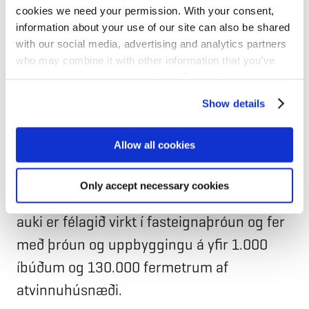
cookies we need your permission. With your consent,
Fasteignir félagsins eru í dag rúmlega 150
information about your use of our site can also be shared
talsins og safnið er um 490 þúsund
with our social media, advertising and analytics partners
fermetrar að stærð. Meðal fasteigna Reita
who may combine it with other information that you’ve
provided to them or that they’ve collected from your use
má nefna stærstan hluta
of their services for personalized content and ads. You
Show details
verslunarmiðstöðvarinnar Kringlunnar,
can manage your cookie settings below.
Spöngina og Holtagarða, Hótel
Allow all cookies
Borg, Hotel Hilton Nordica og Hótel
Reykjavík Natura auk skrifstofubygginga við
Only accept necessary cookies
Höfðabakka 9 og að Vínlandsleið. Þar að
auki er félagið virkt í fasteignaþróun og fer
með þróun og uppbyggingu á yfir 1.000
íbúðum og 130.000 fermetrum af
atvinnuhúsnæði.