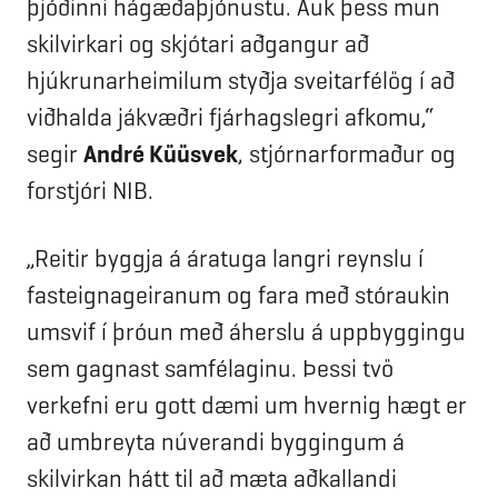
þjóðinni hágæðaþjónustu. Auk þess mun
skilvirkari og skjótari aðgangur að
hjúkrunarheimilum styðja sveitarfélög í að
viðhalda jákvæðri fjárhagslegri afkomu,“
segir
André Küüsvek
, stjórnarformaður og
forstjóri NIB.
„Reitir byggja á áratuga langri reynslu í
fasteignageiranum og fara með stóraukin
umsvif í þróun með áherslu á uppbyggingu
sem gagnast samfélaginu. Þessi tvö
verkefni eru gott dæmi um hvernig hægt er
að umbreyta núverandi byggingum á
skilvirkan hátt til að mæta aðkallandi