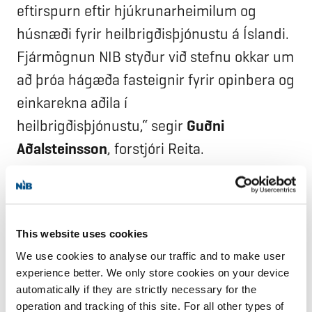
eftirspurn eftir hjúkrunarheimilum og
húsnæði fyrir heilbrigðisþjónustu á Íslandi.
Fjármögnun NIB styður við stefnu okkar um
að þróa hágæða fasteignir fyrir opinbera og
einkarekna aðila í
heilbrigðisþjónustu,“ segir
Guðni
Aðalsteinsson
, forstjóri Reita.
Reitir hf. er íslenskt hlutafélag og hefur
verið skráð á Nasdaq Iceland síðan 2015.
Starfsemi Reita felst í eignarhaldi, útleigu
This website uses cookies
We use cookies to analyse our traffic and to make user
og umsýslu atvinnuhúsnæðis sem að
experience better. We only store cookies on your device
stærstum hluta er verslunar- og
automatically if they are strictly necessary for the
skrifstofuhúsnæði á höfuðborgarsvæðinu.
operation and tracking of this site. For all other types of