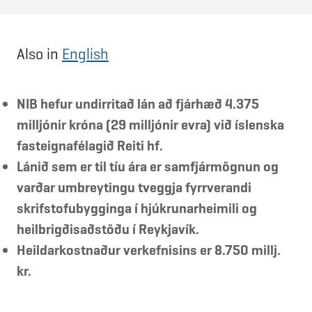
Also in
English
NIB hefur undirritað lán að fjárhæð 4.375
milljónir króna (29 milljónir evra) við íslenska
fasteignafélagið Reiti hf.
Lánið sem er til tíu ára er samfjármögnun og
varðar umbreytingu tveggja fyrrverandi
skrifstofubygginga í hjúkrunarheimili og
heilbrigðisaðstöðu í Reykjavík.
Heildarkostnaður verkefnisins er 8.750 millj.
kr.