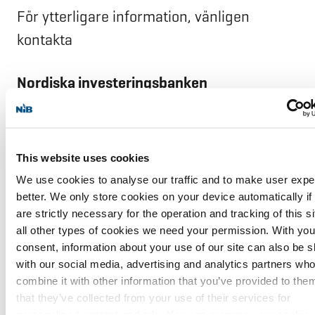
För ytterligare information, vänligen
kontakta
Nordiska investeringsbanken
Tore Emanuelsson, Senior Manager,
Origination, på +358 10 618 0244,
This website uses cookies
mixIt(‘tore.emanu’,’elsson’,’nib.i’,’nt’,”,’15222
We use cookies to analyse our traffic and to make user expe
0′);tore.emanu
elsson
(at)
nib.
int
better. We only store cookies on your device automatically if
are strictly necessary for the operation and tracking of this si
all other types of cookies we need your permission. With you
Lisa-Maria Altenberger, Communications
consent, information about your use of our site can also be 
Unit, på +358 10 618 0234, mixIt(‘lisa-
with our social media, advertising and analytics partners w
maria.’,’altenberger’,’nib’,’.int’,”,’152223363748
combine it with other information that you’ve provided to the
that they’ve collected from your use of their services for
1′);lisa-maria.altenber
ger
(at)
ni
b.int
personalized content and ads. You can manage your cookie