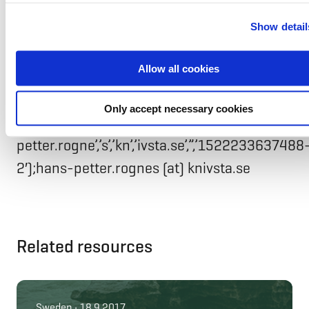
settings below.
Show detail
Knivsta kommun
Allow all cookies
Hans-Petter Rognes, VD
Kommunfastigheter i Knivsta AB, på
Only accept necessary cookies
+46 18 347 116, mixIt(‘hans-
petter.rogne’,’s’,’kn’,’ivsta.se’,”,’1522233637488
2′);hans-p
etter.rognes
(at)
knivsta
.se
Related resources
Sweden • 18.9.2017