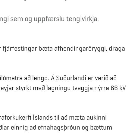
engi sem og uppfærslu tengivirkja.
r fjárfestingar bæta afhendingaröryggi, draga
kílómetra að lengd. Á Suðurlandi er verið að
aeyjar styrkt með lagningu tveggja nýrra 66 kV
raforkukerfi Íslands til að mæta aukinni
tuðlar einnig að efnahagsþróun og bættum