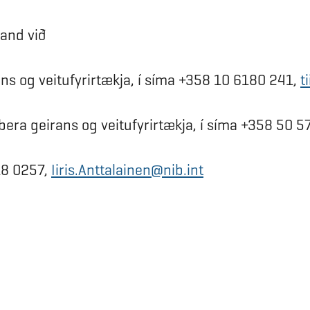
band við
ans og veitufyrirtækja, í síma +358 10 6180 241,
t
bera geirans og veitufyrirtækja, í síma +358 50 
618 0257,
Iiris.Anttalainen@nib.int