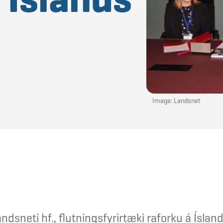
Image: Landsnet
dsneti hf., flutningsfyrirtæki raforku á Íslandi