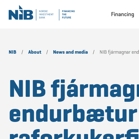
Financing
NIB
/
About
/
News and media
/
NIB fjármagnar end
NIB fjármag
endurbætur
raforkukerfi