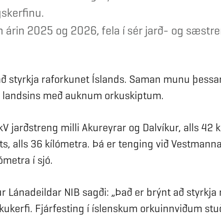
skerfinu.
n árin 2025 og 2026, fela í sér jarð- og sæstr
l að styrkja raforkunet Íslands. Saman munu þessa
örf landsins með auknum orkuskiptum.
V jarðstreng milli Akureyrar og Dalvíkur, alls 42 
ts, alls 36 kílómetra. Þá er tenging við Vestmann
ómetra í sjó.
r Lánadeildar NIB sagði: „Það er brýnt að styrkja 
rkukerfi. Fjárfesting í íslenskum orkuinnviðum s