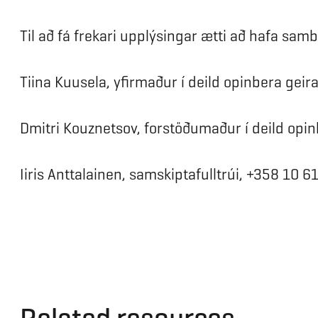
Til að fá frekari upplýsingar ætti að hafa sam
Tiina Kuusela, yfirmaður í deild opinbera geir
Dmitri Kouznetsov, forstöðumaður í deild opin
Iiris Anttalainen, samskiptafulltrúi, +358 10 