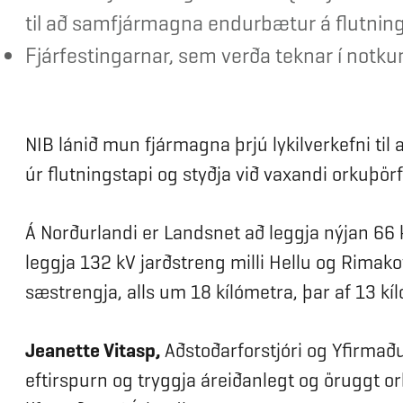
til að samfjármagna endurbætur á flutning
Fjárfestingarnar, sem verða teknar í notku
NIB lánið mun fjármagna þrjú lykilverkefni ti
úr flutningstapi og styðja við vaxandi orkuþ
Á Norðurlandi er Landsnet að leggja nýjan 66 k
leggja 132 kV jarðstreng milli Hellu og Rimako
sæstrengja, alls um 18 kílómetra, þar af 13 kíl
Jeanette Vitasp,
Aðstoðarforstjóri og Yfirmaðu
eftirspurn og tryggja áreiðanlegt og öruggt o