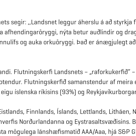
ets segir: ,,Landsnet leggur áherslu á að styrkja 
a afhendingaröryggi, nýta betur auðlindir og drag
nnulífs og auka orkuöryggi. Það er ánægjulegt að
slandi. Flutningskerfi Landsnets – „raforkukerfið“
rnotendur. Flutningskerfið samanstendur af meira
eigu íslenska ríkisins (93%) og Reykjavíkurborga
istlands, Finnlands, Íslands, Lettlands, Litháen,
verfis Norðurlandanna og Eystrasaltsvæðisins. B
ta mögulega lánshæfismatið AAA/Aaa, hjá S&P Gl