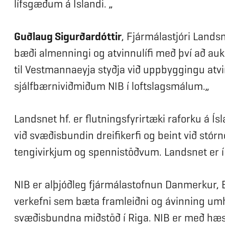
lífsgæðum á Íslandi. „
Guðlaug Sigurðardóttir
, Fjármálastjóri Landsn
bæði almenningi og atvinnulífi með því að auk
til Vestmannaeyja styðja við uppbyggingu atvi
sjálfbærniviðmiðum NIB í loftslagsmálum.„
Landsnet hf. er flutningsfyrirtæki raforku á Í
við svæðisbundin dreifikerfi og beint við stó
tengivirkjum og spennistöðvum. Landsnet er í 
NIB er alþjóðleg fjármálastofnun Danmerkur, E
verkefni sem bæta framleiðni og ávinning umh
svæðisbundna miðstöð í Riga. NIB er með hæs