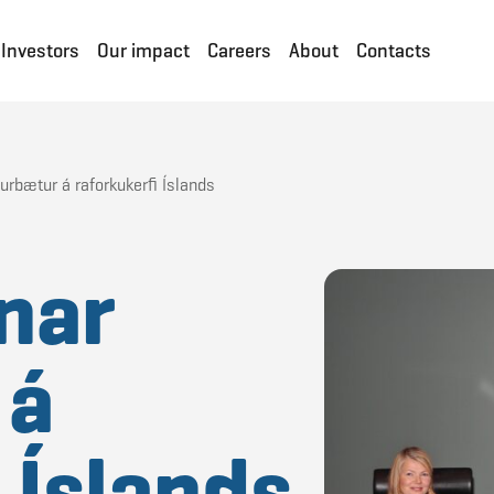
Investors
Our impact
Careers
About
Contacts
urbætur á raforkukerfi Íslands
nar
 á
 Íslands