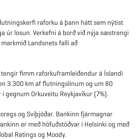
flutningskerfi raforku á þann hátt sem nýtist
a úr losun. Verkefni á borð við nýja sæstrengi
 markmið Landsnets falli að
 – tengir fimm raforkuframleiðendur á Íslandi
 en 3.300 km af flutningslínum og um 80
r í gegnum Orkuveitu Reykjavíkur (7%).
 Noregs og Svíþjóðar. Bankinn fjármagnar
ankinn er með höfuðstöðvar í Helsinki og með
obal Ratings og Moody.