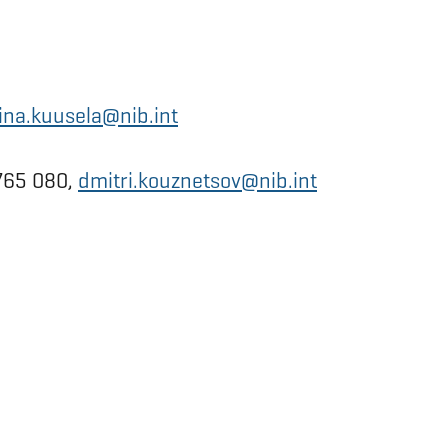
iina.kuusela@nib.int
5765 080,
dmitri.kouznetsov@nib.int