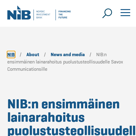
NIB
/
About
/
News and media
/
NIB:n
ensimmäinen lainarahoitus puolustusteollisuudelle Savox
Communicationsille
NIB:n ensimmäinen
lainarahoitus
puolustusteollisuudel