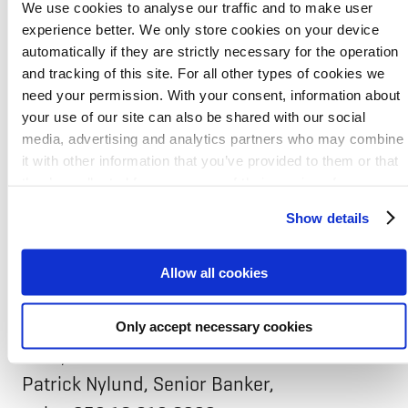
We use cookies to analyse our traffic and to make user
NIB on kansainvälinen rahoituslaitos, jonka
experience better. We only store cookies on your device
omistaa kahdeksan jäsenvaltiota: Islanti,
automatically if they are strictly necessary for the operation
and tracking of this site. For all other types of cookies we
Latvia, Liettua, Norja, Ruotsi, Suomi,
need your permission. With your consent, information about
Tanska ja Viro. Pankki rahoittaa yksityisiä
your use of our site can also be shared with our social
media, advertising and analytics partners who may combine
ja julkisia hankkeita jäsenvaltioissa ja
it with other information that you’ve provided to them or that
niiden ulkopuolella. NIB:llä on johtavien
they’ve collected from your use of their services for
luokituslaitosten S&P Globalin ja Moody′sin
personalized content and ads. You can manage your cookie
Show details
settings below.
myöntämä paras mahdollinen
luottoluokitus AAA/Aaa. Lisätietoja on
Allow all cookies
verkkosivulla
www.nib.int
.
Only accept necessary cookies
Yhteydenotot:
Patrick Nylund, Senior Banker,