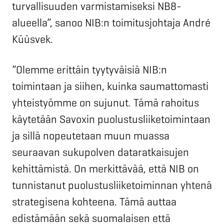
turvallisuuden varmistamiseksi NB8-
alueella”, sanoo NIB:n toimitusjohtaja André
Küüsvek.
”Olemme erittäin tyytyväisiä NIB:n
toimintaan ja siihen, kuinka saumattomasti
yhteistyömme on sujunut. Tämä rahoitus
käytetään Savoxin puolustusliiketoimintaan
ja sillä nopeutetaan muun muassa
seuraavan sukupolven dataratkaisujen
kehittämistä. On merkittävää, että NIB on
tunnistanut puolustusliiketoiminnan yhtenä
strategisena kohteena. Tämä auttaa
edistämään sekä suomalaisen että