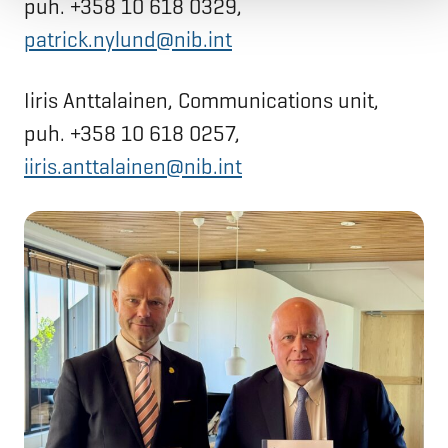
puh. +358 10 618 0329,
patrick.nylund@nib.int
Iiris Anttalainen, Communications unit,
puh. +358 10 618 0257,
iiris.anttalainen@nib.int