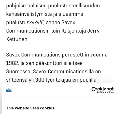
pohjoismaalaisen puolustusteollisuuden
kansainvälistymistä ja alueemme
puolustuskykyä”, sanoo Savox
Communicationsin toimitusjohtaja Jerry
Kettunen.
Savox Communications perustettiin vuonna
1982, ja sen pääkonttori sijaitsee
Suomessa. Savox Communicationsilla on
yhteensä yli 300 työntekijää eri puolilla
maailmaa. Savox on erikoistunut vaativien
ympäristöjen kommunikaatioratkaisuihin
sekä henkilönsuojaimiin.
This website uses cookies