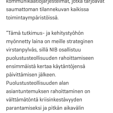
kommunikaatiojärjestelmät, jotka tarjoavat
saumattoman tilannekuvan kaikissa
toimintaympäristöissä.
”Tämä tutkimus- ja kehitystyöhön
myönnetty laina on meille strateginen
virstanpylväs, sillä NIB osallistuu
puolustusteollisuuden rahoittamiseen
ensimmäistä kertaa käytäntöjensä
päivittämisen jälkeen.
Puolustusteollisuuden alan
asiantuntemuksen rahoittaminen on
välttämätöntä kriisinkestävyyden
parantamiseksi ja pitkän aikavälin