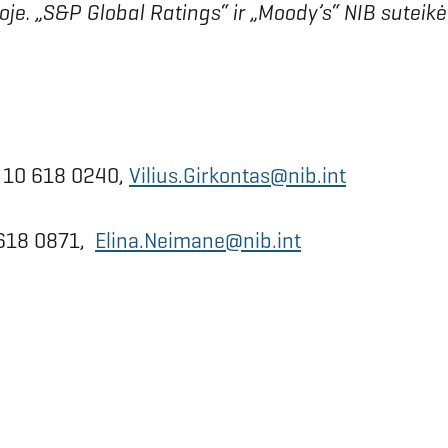
goje. „S&P Global Ratings“ ir „Moody’s“ NIB sutei
8 10 618 0240,
Vilius.Girkontas@nib.int
0 618 0871,
Elina.Neimane@nib.int