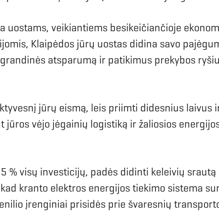
ina uostams, veikiantiems besikeičiančioje ekonom
omis, Klaipėdos jūrų uostas didina savo pajėgumus
grandinės atsparumą ir patikimus prekybos ryšius,
ktyvesnį jūrų eismą, leis priimti didesnius laivus
nt jūros vėjo jėgainių logistiką ir žaliosios energij
5 % visų investicijų, padės didinti keleivių srautą
si, kad kranto elektros energijos tiekimo sistema
denilio įrenginiai prisidės prie švaresnių transpor