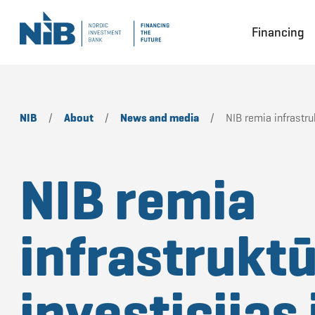
Financing
NIB
/
About
/
News and media
/
NIB remia infrastru
NIB remia
infrastrukt
investicijas 