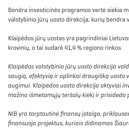
Bendra investicinės programos vertė siekia m
valstybinio jūrų uosto direkcija, kurių bendra v
Klaipėdos jūrų uostas yra pagrindiniai Lietuvo
krovinių, o tai sudarė 41,4 % regiono rinkos.
Klaipėdos valstybinio jūrų uosto direkcija val
saugią, efektyvią ir aplinkai draugišką uosto
augimui. Klaipėdos uosto direkcija aktyviai in
mažina išmetamųjų teršalų kiekį ir prisideda p
NIB yra tarptautinė finansų įstaiga, priklausanti
finansuoja projektus, kuriais didinamas Šiaur