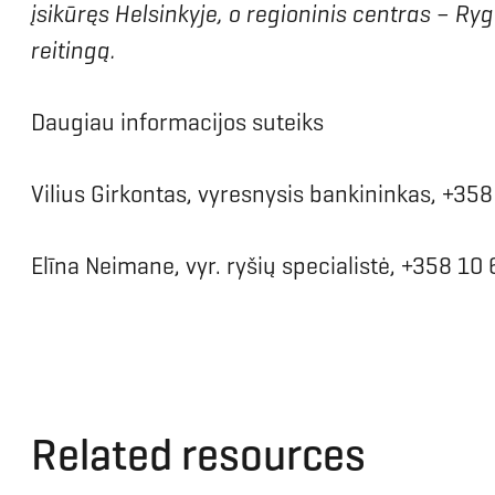
įsikūręs Helsinkyje, o regioninis centras – Ry
reitingą.
Daugiau informacijos suteiks
Vilius Girkontas, vyresnysis bankininkas, +35
Elīna Neimane, vyr. ryšių specialistė, +358 1
Related resources