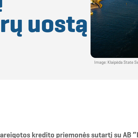
ūrų uostą
Image: Klaipėda State S
pareigotos kredito priemonės sutartį su AB
“