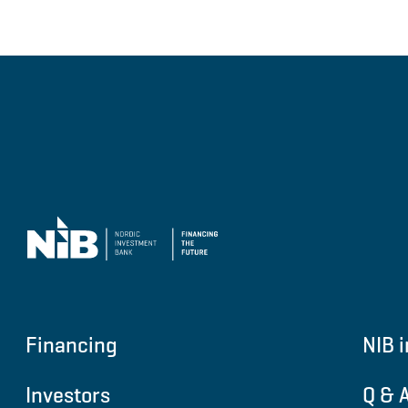
Financing
NIB i
Investors
Q & 