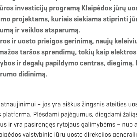
ros investicijų programą Klaipėdos jūrų uos
o projektams, kuriais siekiama stiprinti jūr
gumą ir veiklos atsparumą.
 ir uosto prieigos gerinimą, naujų keleivių i
mažos taršos sprendimų, tokių kaip elektros
ybos ir degalų papildymo centras, diegimą. 
arumo didinimą.
s atnaujinimui – jos yra aiškus žingsnis ateities u
ikos platforma. Plėsdami pajėgumus, diegdami žali
ius ir yra pasirengęs rytojaus galimybėms – nuo a
laipėdos valstybinio jūrų uosto direkcijos generali