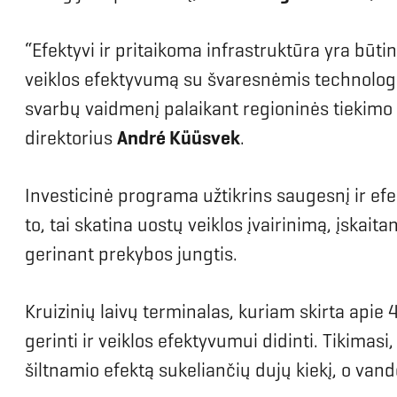
“Efektyvi ir pritaikoma infrastruktūra yra būt
veiklos efektyvumą su švaresnėmis technologij
svarbų vaidmenį palaikant regioninės tiekimo 
direktorius
André Küüsvek
.
Investicinė programa užtikrins saugesnį ir efe
to, tai skatina uostų veiklos įvairinimą, įskaita
gerinant prekybos jungtis.
Kruizinių laivų terminalas, kuriam skirta apie 4
gerinti ir veiklos efektyvumui didinti. Tikima
šiltnamio efektą sukeliančių dujų kiekį, o van