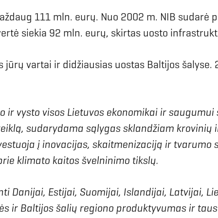
aždaug 111 mln. eurų. Nuo 2002 m. NIB sudarė pe
ertė siekia 92 mln. eurų, skirtas uosto infrastrukt
s jūrų vartai ir didžiausias uostas Baltijos šalys
do ir vysto visos Lietuvos ekonomikai ir saugumui
 veiklą, sudarydama sąlygas sklandžiam krovinių i
vestuoja į inovacijas, skaitmenizaciją ir tvarumo
rie klimato kaitos švelninimo tikslų.
 Danijai, Estijai, Suomijai, Islandijai, Latvijai, L
ės ir Baltijos šalių regiono produktyvumas ir tau