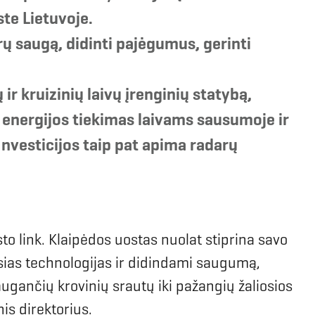
te Lietuvoje.
ų saugą, didinti pajėgumus, gerinti
r kruizinių laivų įrenginių statybą,
 energijos tiekimas laivams sausumoje ir
Investicijos taip pat apima radarų
osto link. Klaipėdos uostas nuolat stiprina savo
ąsias technologijas ir didindami saugumą,
ugančių krovinių srautų iki pažangių žaliosios
nis direktorius.