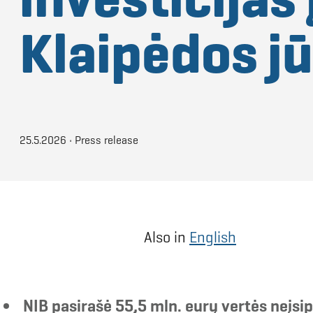
Klaipėdos j
25.5.2026
•
Press release
Also in
English
NIB pasirašė 55,5 mln. eurų vertės neįsi