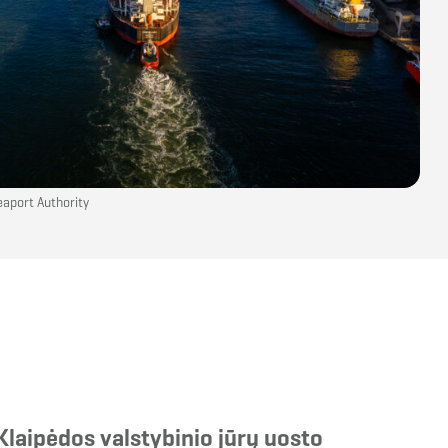
eaport Authority
Klaipėdos valstybinio jūrų uosto