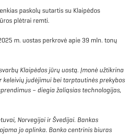
nkias paskolų sutartis su Klaipėdos
ūros plėtrai remti.
e. 2025 m. uostas perkrovė apie 39 mln. tonų
 svarbų Klaipėdos jūrų uostą. Įmonė užtikrina
r keleivių judėjimui bei tarptautinės prekybos
 sprendimus – diegia žaliąsias technologijas,
ietuvai, Norvegijai ir Švedijai. Bankas
sojama jo aplinka. Banko centrinis biuras