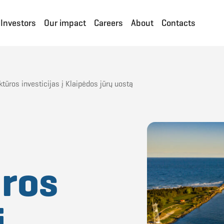
Investors
Our impact
Careers
About
Contacts
ktūros investicijas į Klaipėdos jūrų uostą
ūros
į