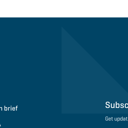
Subsc
n brief
Get updat
A