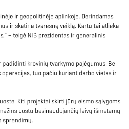
inėje ir geopolitinėje aplinkoje. Derindamas
 ir skatina tvaresnę veiklą. Kartu tai atlieka
” – teigė NIB prezidentas ir generalinis
 ir padidinti krovinių tvarkymo pajėgumus. Be
os operacijas, tuo pačiu kuriant darbo vietas ir
 uoste. Kiti projektai skirti jūrų eismo sąlygoms
 sumažins uostu besinaudojančių laivų išmetamų
to sprendimų.