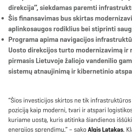
direkcija
”
,
siekdamas paremti infrastruktū
Šis finansavimas bus skirtas modernizavim
aplinkosaugos rodiklius bei stiprinti sau
Programa apima navigacijos infrastruktūros
Uosto direkcijos turto modernizavimą ir 
pirmasis Lietuvoje žaliojo vandenilio gam
sistemų atnaujinimą ir kibernetinio atsp
“Šios investicijos skirtos ne tik infrastruktūro
poziciją kaip moderni, tvari ir atspari logist
kuriame uostą, kuris atitinka šiandienos iššūk
energijos sprendimų,” – sako
Algis Latakas
, K